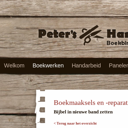
Welkom
Boekwerken
Handarbeid
Panele
Boekmaaksels en -reparat
Bijbel in nieuwe band zetten
< Terug naar het overzicht